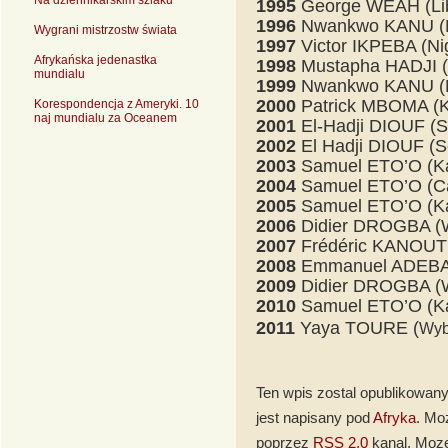
Na dziennikarskim szlaku
1995
George WEAH (Lib
1996
Nwankwo KANU (N
Wygrani mistrzostw świata
1997
Victor IKPEBA (Nig
Afrykańska jedenastka
1998
Mustapha HADJI (
mundialu
1999
Nwankwo KANU (N
2000
Patrick MBOMA (
Korespondencja z Ameryki. 10
naj mundialu za Oceanem
2001
El-Hadji DIOUF (S
2002
El Hadji DIOUF (S
2003
Samuel ETO’O (K
2004
Samuel ETO’O (C
2005
Samuel ETO’O (K
2006
Didier DROGBA (W
2007
Frédéric KANOUTE
2008
Emmanuel ADEBA
2009
Didier DROGBA (W
2010
Samuel ETO’O (K
2011
Yaya TOURE (
Wyb
Ten wpis zostal opublikowany
jest napisany pod
Afryka
. Mo
poprzez
RSS 2.0
kanal. Moz