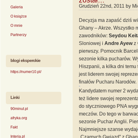
został…
Grudzień 22nd, 2011 by Mi
Galeria
O książce
Decyzja ma zapaść dziś wie
O mnie
Ghany – Akrze. Wszystko m
Partnerzy
zawodników:
Seydou Keit
Sloniowej i
Andre Ayew
z 
pierwszy. Pomocnik Barce
sezonie kilka pucharów. Wy
blogi eksperckie
Hiszpanii, a kilka dni tem
https://numer10.pl/
jest liderem swojej repreze
finałów Pucharu Narodów.
Kandydatem numer 2 wyda
Linki
też lidere swojej reprezent
do styczniowego PNA wygr
90minut.pl
meczów. Do tego w barwac
afryka.org
sezonie Puchar Anglii. Pie
Fakt
Najmniejsze szanse wydaj
Interia.pl
„Czarnych Gwiazd” z Ghany