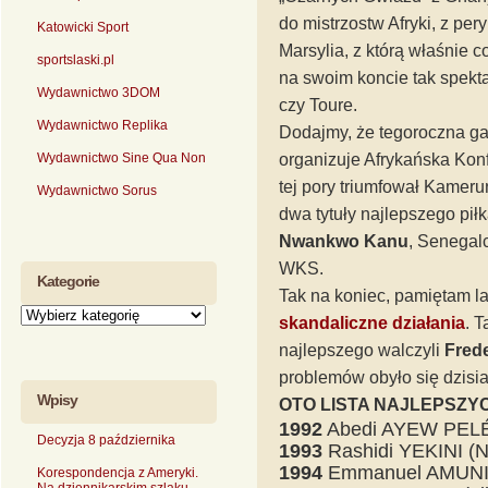
do mistrzostw Afryki, z pe
Katowicki Sport
Marsylia, z którą właśnie co
sportslaski.pl
na swoim koncie tak spekt
Wydawnictwo 3DOM
czy Toure.
Wydawnictwo Replika
Dodajmy, że tegoroczna gal
Wydawnictwo Sine Qua Non
organizuje Afrykańska Konf
tej pory triumfował Kamer
Wydawnictwo Sorus
dwa tytuły najlepszego pił
Nwankwo Kanu
, Senegal
WKS.
Kategorie
Tak na koniec, pamiętam la
skandaliczne działania
. T
najlepszego walczyli
Fred
problemów obyło się dzisia
Wpisy
OTO LISTA NAJLEPSZY
1992
Abedi AYEW PELÉ
Decyzja 8 października
1993
Rashidi YEKINI (N
1994
Emmanuel AMUNIK
Korespondencja z Ameryki.